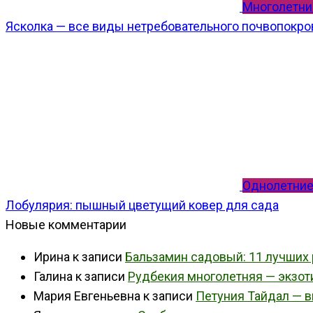
Многолетни
Ясколка — все виды нетребовательного почвопокро
Однолетние
Лобулярия: пышный цветущий ковер для сада
Новые комментарии
Ирина
к записи
Бальзамин садовый: 11 лучших
Галина
к записи
Рудбекия многолетняя — экзот
Мария Евгеньевна
к записи
Петуния Тайдал — в