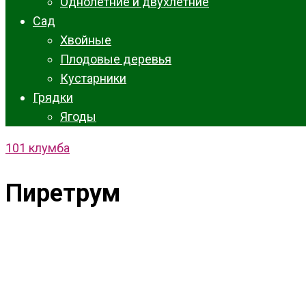
Однолетние и двухлетние
Сад
Хвойные
Плодовые деревья
Кустарники
Грядки
Ягоды
101 клумба
Пиретрум