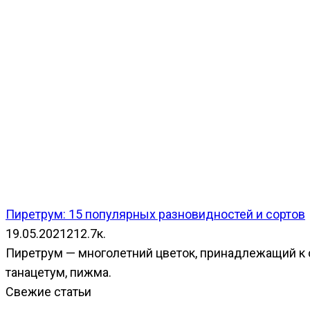
Пиретрум: 15 популярных разновидностей и сортов
19.05.2021
2
12.7к.
Пиретрум — многолетний цветок, принадлежащий к 
танацетум, пижма.
Свежие статьи