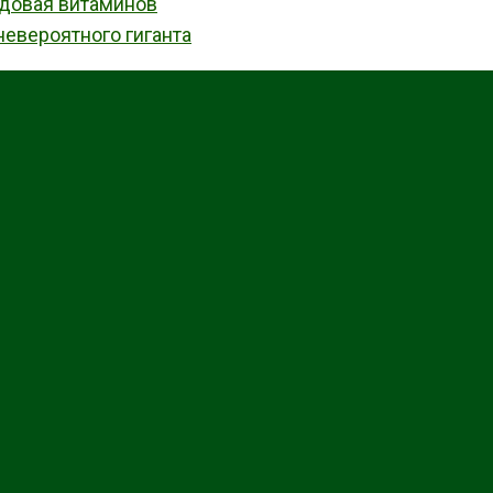
адовая витаминов
невероятного гиганта