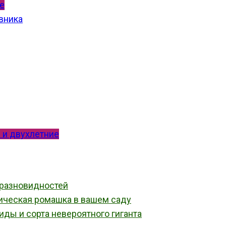
е
вника
 и двухлетние
 разновидностей
ическая ромашка в вашем саду
иды и сорта невероятного гиганта