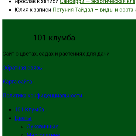
Ярослав
к записи
Санберри — экзотическая кл
Юлия
к записи
Петуния Тайдал — виды и сорта 
101 клумба
Сайт о цветах, садах и растениях для дачи
Обратная связь
Карта сайта
Политика конфиденциальности
101 Клумба
Цветы
Луковичные
Многолетние